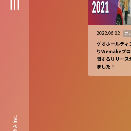
2022.06.02
プ
ゲオホールディ
りWemakeプ
関するリリース
ました！