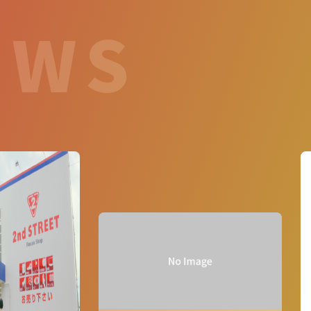
E
W
S