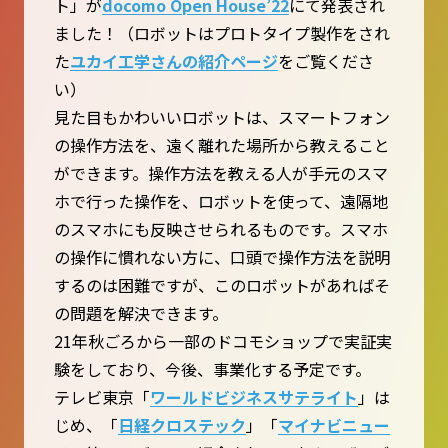
ト」が
docomo Open House’22
にて発表され
ました！（ロボットはプロトタイプ製作をされ
た
ユカイ工学さんの紹介ページ
をご覧くださ
い）
見た目もかわいいロボットは、スマートフォン
の操作方法を、遠く離れた場所から教えること
ができます。操作方法を教える人が手元のスマ
ホで行った操作を、ロボットを使って、遠隔地
のスマホにも反映させられるものです。スマホ
の操作に慣れない方に、口頭で操作方法を説明
するのは困難ですが、このロボットがあればそ
の問題を解決できます。
21年秋ごろから一部のドコモショップで実証実
験をしており、今後、事業化する予定です。
テレビ東京「
ワールドビジネスサテライト
」は
じめ、「
日経クロステック
」「
マイナビニュー